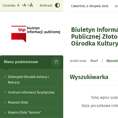
Czcionka:
Kontrast
Czwartek,
6 sierpnia 2026
Ja
Biuletyn Informa
Publicznej Złoto
Ośrodka Kultur
- Wyszukiwarka
Jesteś tutaj:
Start
/
Wyszuk
Menu podmiotowe
Wyszukiwarka
Złotoryjski Ośrodek Kultury i
Rekracji
Centrum Informacji Turystycznej
Tutaj wpisz szuk
Muzeum Złota
Data poczatkowa (rok
Kopalni Złota "Aurelia"