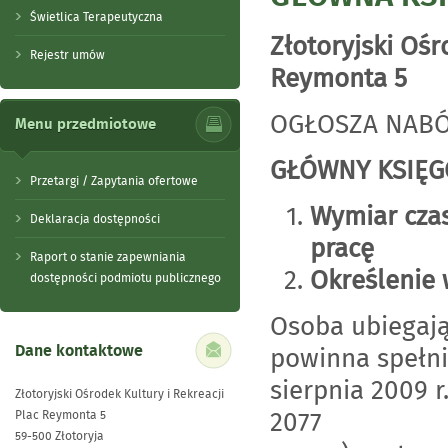
Świetlica Terapeutyczna
Złotoryjski Ośr
Rejestr umów
Reymonta 5
OGŁOSZA NABÓ
Menu przedmiotowe
GŁÓWNY KSIĘG
Przetargi / Zapytania ofertowe
Wymiar czas
Deklaracja dostępności
pracę
Raport o stanie zapewniania
Określenie
dostępności podmiotu publicznego
Osoba ubiegaj
Dane kontaktowe
powinna spełnia
sierpnia 2009 r
Złotoryjski Ośrodek Kultury i Rekreacji
2077
Plac Reymonta 5
59-500 Złotoryja