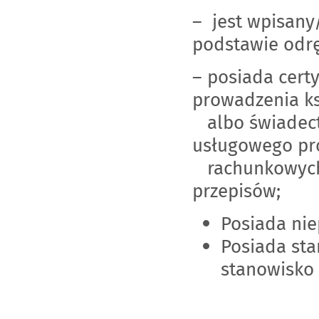
– jest wpisany
podstawie odr
– posiada cert
prowadzenia k
albo świadect
usługowego pr
rachunkowych,
przepisów;
Posiada nie
Posiada sta
stanowisko