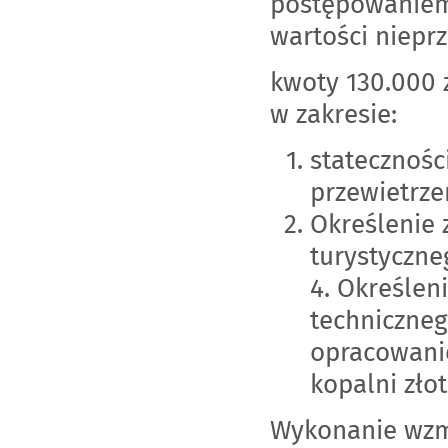
postępowaniem
wartości nieprz
kwoty 130.000 
w zakresie:
statecznośc
przewietrz
Określenie 
turystyczn
4. Określeni
techniczneg
opracowanie
kopalni złot
Wykonanie wzmo