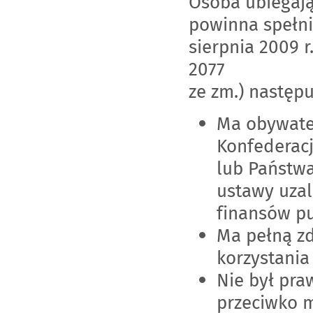
Osoba ubiegaj
powinna spełnia
sierpnia 2009 r
2077
ze zm.) następ
Ma obywate
Konfederacj
lub Państwa
ustawy uzal
finansów pu
Ma pełną zd
korzystania
Nie był pra
przeciwko 