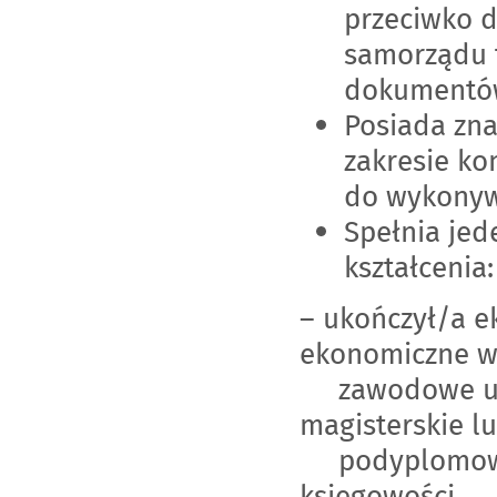
przeciwko d
samorządu t
dokumentów
Posiada zna
zakresie k
do wykonyw
Spełnia je
kształcenia:
– ukończył/a e
ekonomiczne w
zawodowe uzup
magisterskie l
podyplomowe i
księgowości,