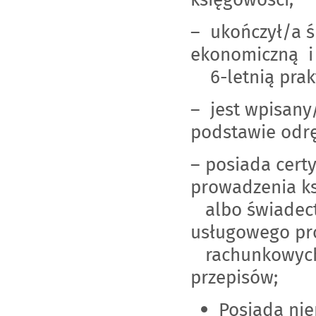
– ukończył/a ś
ekonomiczną i 
6-letnią prakt
– jest wpisany
podstawie odr
– posiada cert
prowadzenia k
albo świadect
usługowego pr
rachunkowych,
przepisów;
Posiada nie