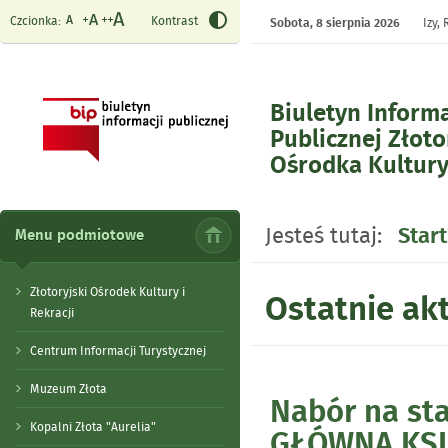
Czcionka:
Kontrast
Sobota,
8 sierpnia 2026
Izy,
Biuletyn Informa
Publicznej Złoto
Ośrodka Kultur
- Strona główna
Jesteś tutaj:
Start
Menu podmiotowe
Złotoryjski Ośrodek Kultury i
Ostatnie akt
Rekracji
Centrum Informacji Turystycznej
Muzeum Złota
Nabór na s
Artykuły
Kopalni Złota "Aurelia"
GŁÓWNA KS