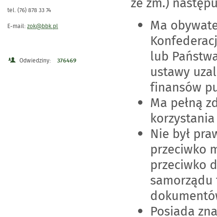
ze zm.) następ
tel. (76) 878 33 74
Ma obywate
E-mail:
zok@bbk.pl
Konfederacj
lub Państwa
Odwiedziny:
376469
ustawy uzal
finansów pu
Ma pełną zd
korzystania
Nie był pra
przeciwko 
przeciwko d
samorządu t
dokumentów
Posiada zna