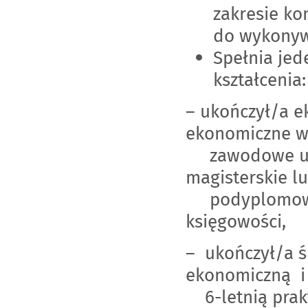
zakresie k
do wykonyw
Spełnia je
kształcenia:
– ukończył/a e
ekonomiczne w
zawodowe uzup
magisterskie l
podyplomowe i
księgowości,
– ukończył/a ś
ekonomiczną i 
6-letnią prakt